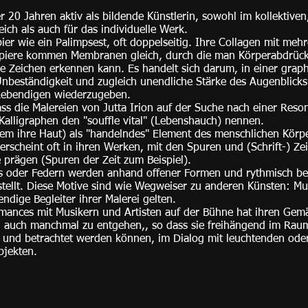
ber 20 Jahren aktiv als bildende Künstlerin, sowohl im kollektiven
eich als auch für das individuelle Werk.
pier wie ein Palimpsest, oft doppelseitig. Ihre Collagen mit meh
apiere kommen Membranen gleich, durch die man Körperabdrück
e Zeichen erkennen kann. Es handelt sich darum, in einer grap
Unbeständigkeit und zugleich unendliche Stärke des Augenblicks 
ebendigen wiederzugeben.
ss die Malereien von Jutta Irion auf der Suche nach einer Reso
Kalligraphen den "souffle vital" (Lebenshauch) nennen.
lem ihre Haut) als "handelndes" Element des menschlichen Körp
erscheint oft in ihren Werken, mit den Spuren und (Schrift-) Zei
e prägen (Spuren der Zeit zum Beispiel).
s oder Federn werden anhand offener Formen und rythmisch b
ellt. Diese Motive sind wie Wegweiser zu anderen Künsten: Mus
endige Begleiter ihrer Malerei gelten.
rmances mit Musikern und Artisten auf der Bühne hat ihren Gem
 auch manchmal zu entgehen,, so dass sie freihängend im Raum
t und betrachtet werden können, im Dialog mit leuchtenden oder
bjekten.