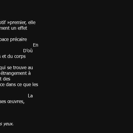
tif »premier, elle
ment un effet
pace précaire
intensité. En
ésente. D’où
s et du corps
 qui se trouve au
e étrangement à
t des
ce dans ce que les
fle vital ».
a
 ses œuvres,
à l’écriture.
 tes yeux.