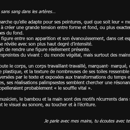
r sans sang dans les artères…
arche qu’elle adapte pour ses peintures, quel que soit leur « mo
 à créer une grande tension entre forme et fond, ou plus exacte
es du fond.
ne figure entre son apparition et son évanouissement, dans cet es
ù elle se révèle avec son plus haut degré d’
, il s’agit de rendre une figure réellement pr
empreintes du vivant : du monde végétal, mais surtout des main
doute le corps, un corps travaillant-travaillé, marquant- marqué,
 plastique, et la texture de nombreuses de ses toiles ressembl
aversées par le texte et exposées aux transformations du temps e
es, ses réalisations palimpsestes semblent chercher une résonan
hinois appelleraient probablement « le souf
L
musicien, le bambou et la main sont des motifs récurrents dans
cablement le visuel au sonore, au toucher et 
Je parle avec mes mains, tu écoutes avec