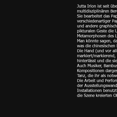
Jutta Irion ist seit ü
multidisziplinären Ber
Sie bearbeitet das Pa
verschiedenartiger P
und andere graphisch
pikturalen Geste die 
Metamorphosen des L
Man könnte sagen, da
was die chinesischen 
Die Hand (und vor al
markiert/markierend, 
hinterlässt und die si
Auch Musiker, Bambu
Kompositionen dargest
Tanz, die ihr als notw
Die Arbeit und Perfo
der Ausstellungswand
Installationen benutz
die Szene kreierten O