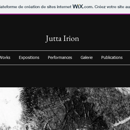
lateforme de création de sites internet
.com
. Créez votre site au
Jutta Irion
 Works
Expositions
Performances
Galerie
Publications