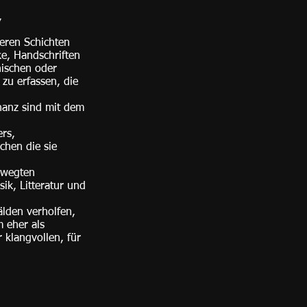
,
reren Schichten
e, Handschriften
hischen oder
zu erfassen, die
nanz sind mit dem
ers,
chen die sie
ewegten
ik, Litteratur und
älden verholfen,
 eher als
 klangvollen, für